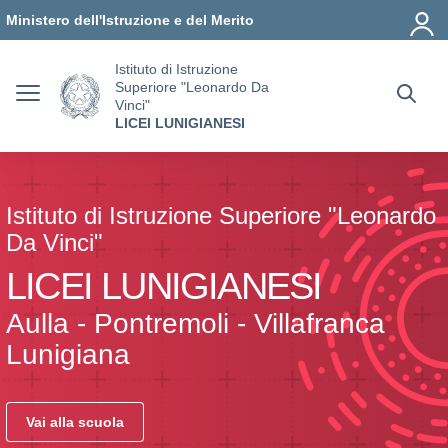
Vai ai contenuti
Vai al menu di navigazione
Vai al footer
Ministero dell'Istruzione e del Merito
Istituto di Istruzione
Superiore "Leonardo Da
Vinci"
LICEI LUNIGIANESI
Istituto di Istruzione Superiore "Leonardo
Da Vinci"
LICEI LUNIGIANESI
Aulla - Pontremoli - Villafranca
Lunigiana
Vai alla scuola