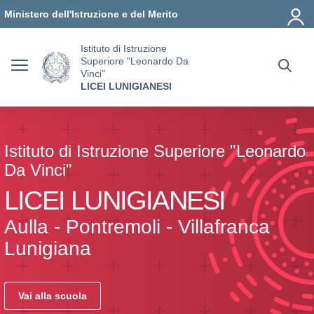
Vai ai contenuti
Vai al menu di navigazione
Vai al footer
Ministero dell'Istruzione e del Merito
Istituto di Istruzione
Superiore "Leonardo Da
Vinci"
LICEI LUNIGIANESI
Istituto di Istruzione Superiore "Leonardo
Da Vinci"
LICEI LUNIGIANESI
Aulla - Pontremoli - Villafranca
Lunigiana
Vai alla scuola