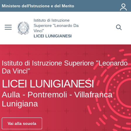
Vai ai contenuti
Vai al menu di navigazione
Vai al footer
Ministero dell'Istruzione e del Merito
Istituto di Istruzione
Superiore "Leonardo Da
Vinci"
LICEI LUNIGIANESI
Istituto di Istruzione Superiore "Leonardo
Da Vinci"
LICEI LUNIGIANESI
Aulla - Pontremoli - Villafranca
Lunigiana
Vai alla scuola