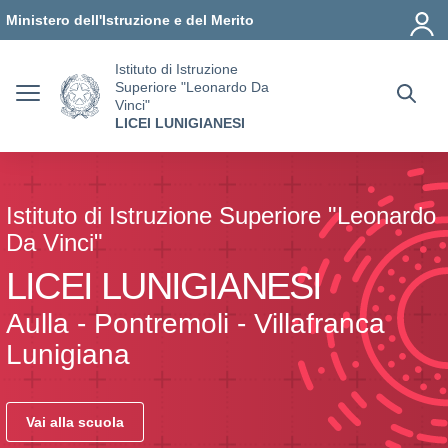
Vai ai contenuti
Vai al menu di navigazione
Vai al footer
Ministero dell'Istruzione e del Merito
Istituto di Istruzione
Superiore "Leonardo Da
Vinci"
LICEI LUNIGIANESI
Istituto di Istruzione Superiore "Leonardo
Da Vinci"
LICEI LUNIGIANESI
Aulla - Pontremoli - Villafranca
Lunigiana
Vai alla scuola