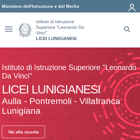
Vai ai contenuti
Vai al menu di navigazione
Vai al footer
Ministero dell'Istruzione e del Merito
Istituto di Istruzione
Superiore "Leonardo Da
Vinci"
LICEI LUNIGIANESI
Istituto di Istruzione Superiore "Leonardo
Da Vinci"
LICEI LUNIGIANESI
Aulla - Pontremoli - Villafranca
Lunigiana
Vai alla scuola