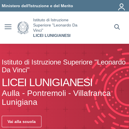
Vai ai contenuti
Vai al menu di navigazione
Vai al footer
Ministero dell'Istruzione e del Merito
Istituto di Istruzione
Superiore "Leonardo Da
Vinci"
LICEI LUNIGIANESI
Istituto di Istruzione Superiore "Leonardo
Da Vinci"
LICEI LUNIGIANESI
Aulla - Pontremoli - Villafranca
Lunigiana
Vai alla scuola