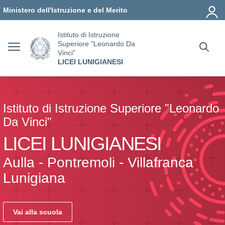
Vai ai contenuti
Vai al menu di navigazione
Vai al footer
Ministero dell'Istruzione e del Merito
Istituto di Istruzione
Superiore "Leonardo Da
Vinci"
LICEI LUNIGIANESI
Istituto di Istruzione Superiore "Leonardo
Da Vinci"
LICEI LUNIGIANESI
Aulla - Pontremoli - Villafranca
Lunigiana
Vai alla scuola