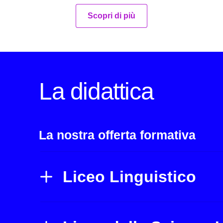
Scopri di più
La didattica
La nostra offerta formativa
Liceo Linguistico