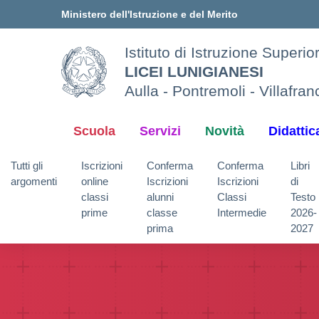
Vai ai contenuti
Vai al menu di navigazione
Vai al footer
Ministero dell'Istruzione e del Merito
Istituto di Istruzione Superi
LICEI LUNIGIANESI
Aulla - Pontremoli - Villafra
Scuola
Servizi
Novità
Didattic
Tutti gli
Iscrizioni
Conferma
Conferma
Libri
argomenti
online
Iscrizioni
Iscrizioni
di
classi
alunni
Classi
Testo
prime
classe
Intermedie
2026-
prima
2027