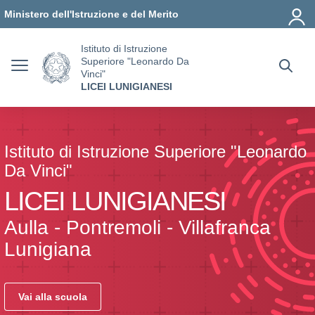
Vai ai contenuti
Vai al menu di navigazione
Vai al footer
Ministero dell'Istruzione e del Merito
Istituto di Istruzione
Superiore "Leonardo Da
Vinci"
LICEI LUNIGIANESI
Istituto di Istruzione Superiore "Leonardo
Da Vinci"
LICEI LUNIGIANESI
Aulla - Pontremoli - Villafranca
Lunigiana
Vai alla scuola