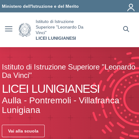
Vai ai contenuti
Vai al menu di navigazione
Vai al footer
Ministero dell'Istruzione e del Merito
Istituto di Istruzione
Superiore "Leonardo Da
Vinci"
LICEI LUNIGIANESI
Istituto di Istruzione Superiore "Leonardo
Da Vinci"
LICEI LUNIGIANESI
Aulla - Pontremoli - Villafranca
Lunigiana
Vai alla scuola