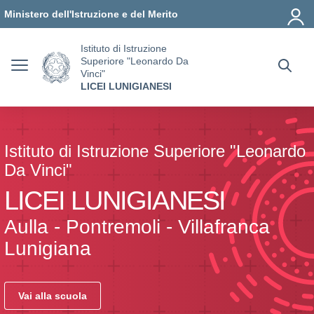
Vai ai contenuti
Vai al menu di navigazione
Vai al footer
Ministero dell'Istruzione e del Merito
Istituto di Istruzione
Superiore "Leonardo Da
Vinci"
LICEI LUNIGIANESI
Istituto di Istruzione Superiore "Leonardo
Da Vinci"
LICEI LUNIGIANESI
Aulla - Pontremoli - Villafranca
Lunigiana
Vai alla scuola