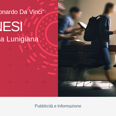
eonardo Da Vinci"
NESI
nca Lunigiana
Pubblicità e Informazione