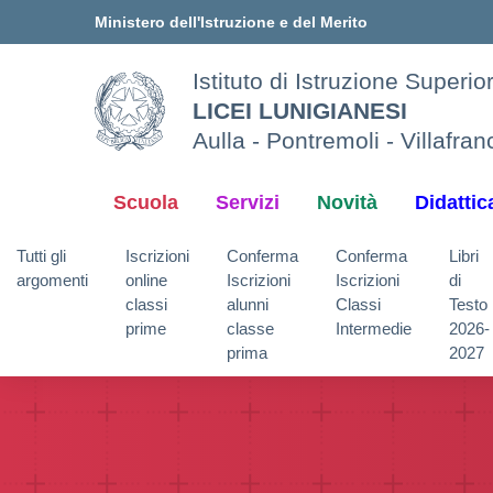
Vai ai contenuti
Vai al menu di navigazione
Vai al footer
Ministero dell'Istruzione e del Merito
Istituto di Istruzione Superi
LICEI LUNIGIANESI
Aulla - Pontremoli - Villafra
Scuola
Servizi
Novità
Didattic
Tutti gli
Iscrizioni
Conferma
Conferma
Libri
argomenti
online
Iscrizioni
Iscrizioni
di
classi
alunni
Classi
Testo
prime
classe
Intermedie
2026-
prima
2027