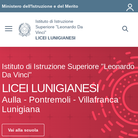
Vai ai contenuti
Vai al menu di navigazione
Vai al footer
Ministero dell'Istruzione e del Merito
Istituto di Istruzione
Superiore "Leonardo Da
Vinci"
LICEI LUNIGIANESI
Istituto di Istruzione Superiore "Leonardo
Da Vinci"
LICEI LUNIGIANESI
Aulla - Pontremoli - Villafranca
Lunigiana
Vai alla scuola