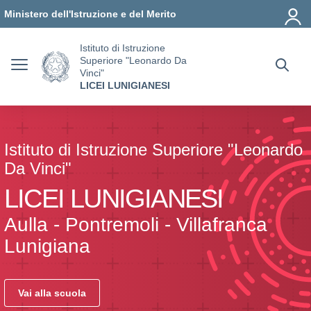
Vai ai contenuti
Vai al menu di navigazione
Vai al footer
Ministero dell'Istruzione e del Merito
Istituto di Istruzione
Superiore "Leonardo Da
Vinci"
LICEI LUNIGIANESI
Istituto di Istruzione Superiore "Leonardo
Da Vinci"
LICEI LUNIGIANESI
Aulla - Pontremoli - Villafranca
Lunigiana
Vai alla scuola