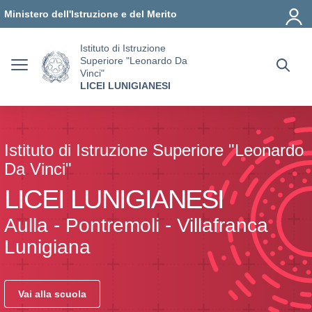
Vai ai contenuti
Vai al menu di navigazione
Vai al footer
Ministero dell'Istruzione e del Merito
Istituto di Istruzione
Superiore "Leonardo Da
Vinci"
LICEI LUNIGIANESI
Istituto di Istruzione Superiore "Leonardo
Da Vinci"
LICEI LUNIGIANESI
Aulla - Pontremoli - Villafranca
Lunigiana
Vai alla scuola