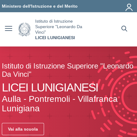
Vai ai contenuti
Vai al menu di navigazione
Vai al footer
Ministero dell'Istruzione e del Merito
Istituto di Istruzione
Superiore "Leonardo Da
Vinci"
LICEI LUNIGIANESI
Istituto di Istruzione Superiore "Leonardo
Da Vinci"
LICEI LUNIGIANESI
Aulla - Pontremoli - Villafranca
Lunigiana
Vai alla scuola