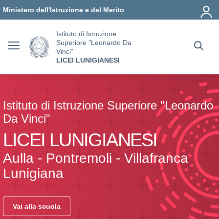
Vai ai contenuti
Vai al menu di navigazione
Vai al footer
Ministero dell'Istruzione e del Merito
Istituto di Istruzione
Superiore "Leonardo Da
Vinci"
LICEI LUNIGIANESI
Istituto di Istruzione Superiore "Leonardo
Da Vinci"
LICEI LUNIGIANESI
Aulla - Pontremoli - Villafranca
Lunigiana
Vai alla scuola